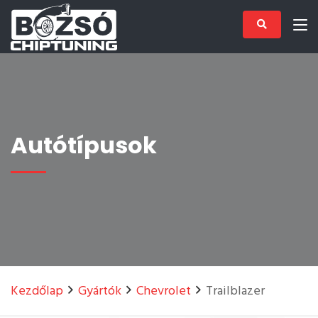
Autótípusok
Kezdőlap
Gyártók
Chevrolet
Trailblazer