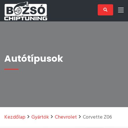
Autótípusok
Kezdőlap
Gyártók
Chevrolet
Corvette Z06