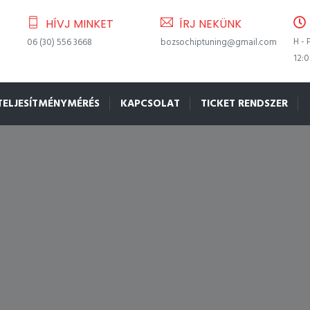
HÍVJ MINKET
ÍRJ NEKÜNK
H - 
06 (30) 556 3668
bozsochiptuning@gmail.com
12:
TELJESÍTMÉNYMÉRÉS
KAPCSOLAT
TICKET RENDSZER