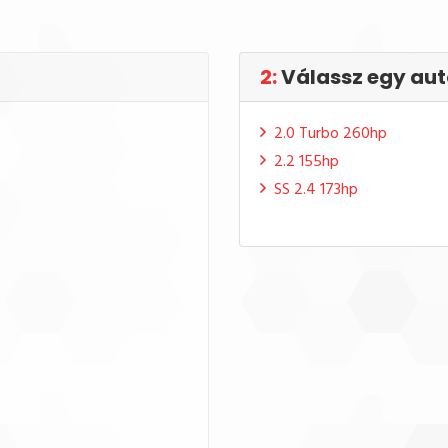
2:
Válassz egy aut
2.0 Turbo 260hp
2.2 155hp
SS 2.4 173hp