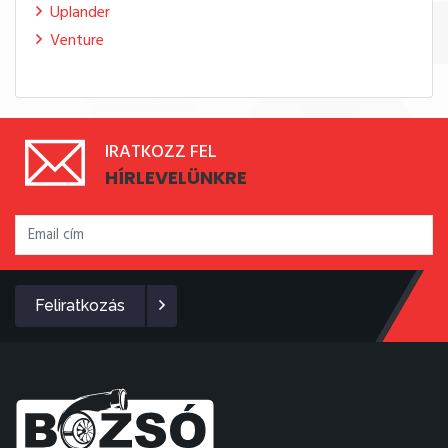
Uplander
Venture
IRATKOZZ FEL
HÍRLEVELÜNKRE
Feliratkozás