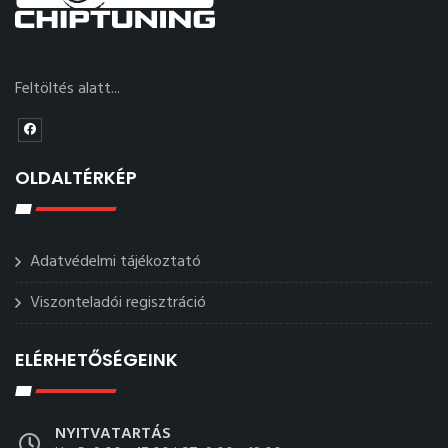
Feltöltés alatt...
OLDALTÉRKÉP
Adatvédelmi tájékoztató
Viszonteladói regisztráció
ELÉRHETŐSÉGEINK
NYITVATARTÁS