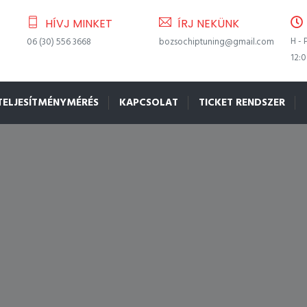
HÍVJ MINKET
ÍRJ NEKÜNK
H - 
06 (30) 556 3668
bozsochiptuning@gmail.com
12:
TELJESÍTMÉNYMÉRÉS
KAPCSOLAT
TICKET RENDSZER