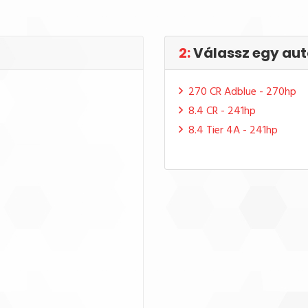
2:
Válassz egy aut
270 CR Adblue - 270hp
8.4 CR - 241hp
8.4 Tier 4A - 241hp