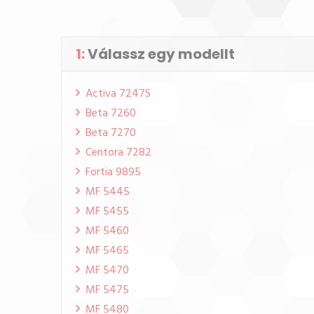
1:
Válassz egy modellt
Activa 7247S
Beta 7260
Beta 7270
Centora 7282
Fortia 9895
MF 5445
MF 5455
MF 5460
MF 5465
MF 5470
MF 5475
MF 5480