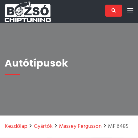
Autótípusok
Kezdőlap
Gyártók
Massey Fergusson
MF 6485