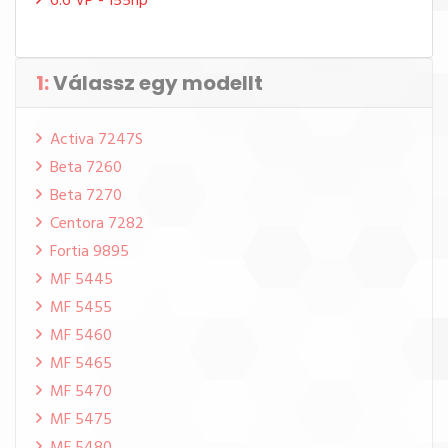
6.6 VP - 155hp
1:
Válassz egy modellt
Activa 7247S
Beta 7260
Beta 7270
Centora 7282
Fortia 9895
MF 5445
MF 5455
MF 5460
MF 5465
MF 5470
MF 5475