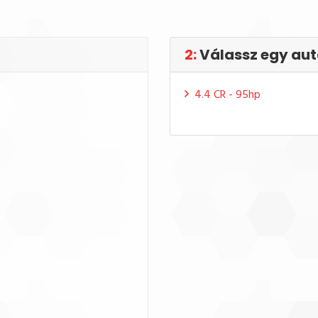
2:
Válassz egy aut
4.4 CR - 95hp