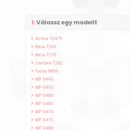
1:
Válassz egy modellt
Activa 7247S
Beta 7260
Beta 7270
Centora 7282
Fortia 9895
MF 5445
MF 5455
MF 5460
MF 5465
MF 5470
MF 5475
MF 5480