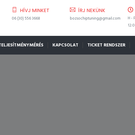
HÍVJ MINKET
ÍRJ NEKÜNK
H - 
06 (30) 556 3668
bozsochiptuning@gmail.com
12:
TELJESÍTMÉNYMÉRÉS
KAPCSOLAT
TICKET RENDSZER