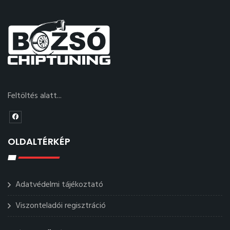
Feltöltés alatt...
OLDALTÉRKÉP
Adatvédelmi tájékoztató
Viszonteladói regisztráció