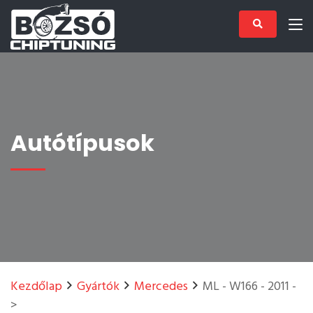
Autótípusok
Kezdőlap
Gyártók
Mercedes
ML - W166 - 2011 -
>