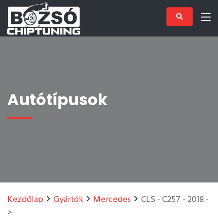
Autótípusok
Kezdőlap
Gyártók
Mercedes
CLS - C257 - 2018 -
>