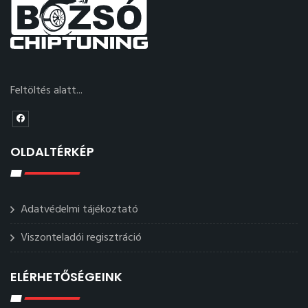
Feltöltés alatt...
OLDALTÉRKÉP
Adatvédelmi tájékoztató
Viszonteladói regisztráció
ELÉRHETŐSÉGEINK