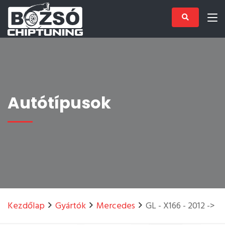
Autótípusok
Kezdőlap
Gyártók
Mercedes
GL - X166 - 2012 ->