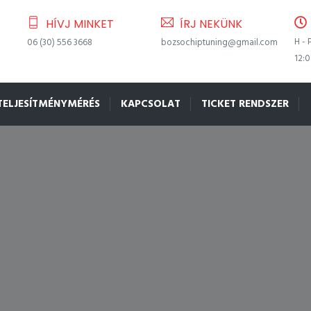
HÍVJ MINKET
ÍRJ NEKÜNK
H - 
06 (30) 556 3668
bozsochiptuning@gmail.com
12:
TELJESÍTMÉNYMÉRÉS
KAPCSOLAT
TICKET RENDSZER