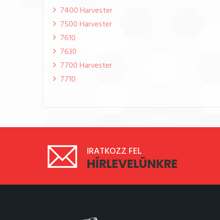
7400 Harvester
7500 Harvester
7610
7630
7700 Harvester
7710
IRATKOZZ FEL
HÍRLEVELÜNKRE