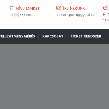
HÍVJ MINKET
ÍRJ NEKÜNK
H - 
06 (30) 556 3668
bozsochiptuning@gmail.com
12:
TELJESÍTMÉNYMÉRÉS
KAPCSOLAT
TICKET RENDSZER