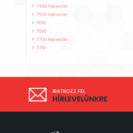
7400 Harvester
7500 Harvester
7610
7630
7700 Harvester
7710
IRATKOZZ FEL
HÍRLEVELÜNKRE