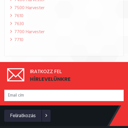
7400 Harvester
7500 Harvester
7610
7630
7700 Harvester
7710
IRATKOZZ FEL
HÍRLEVELÜNKRE
Feliratkozás