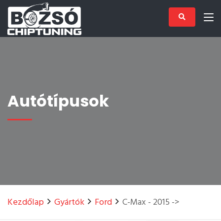
Autótípusok
Kezdőlap
Gyártók
Ford
C-Max - 2015 ->