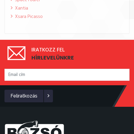
SpaceTourer
Xantia
Xsara Picasso
IRATKOZZ FEL
HÍRLEVELÜNKRE
Feliratkozás