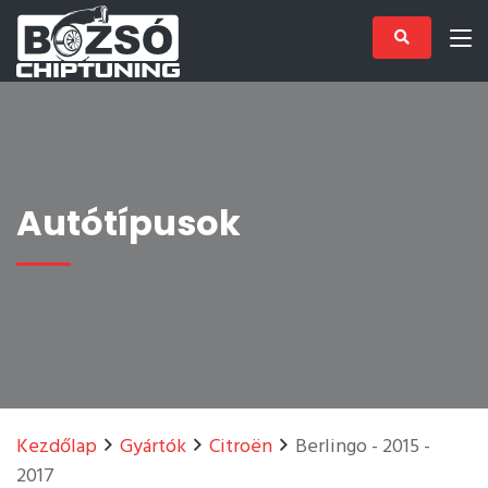
Autótípusok
Kezdőlap
Gyártók
Citroën
Berlingo - 2015 -
2017