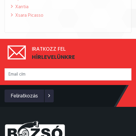
Xantia
Xsara Picasso
IRATKOZZ FEL
HÍRLEVELÜNKRE
Feliratkozás