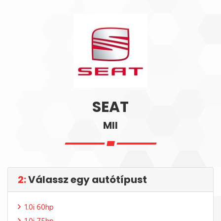
SEAT
MII
2:
Válassz egy autótípust
1.0i 60hp