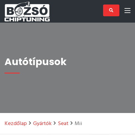
Autótípusok
Kezdőlap
Gyártók
Seat
Mii