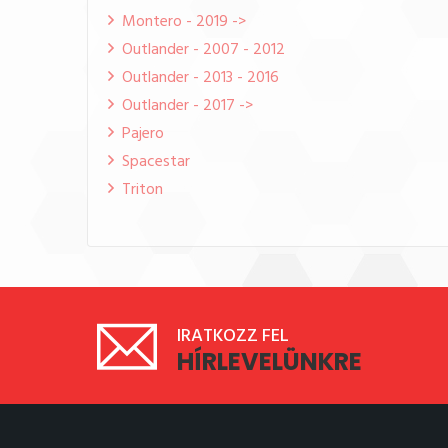
Montero - 2019 ->
Outlander - 2007 - 2012
Outlander - 2013 - 2016
Outlander - 2017 ->
Pajero
Spacestar
Triton
IRATKOZZ FEL
HÍRLEVELÜNKRE