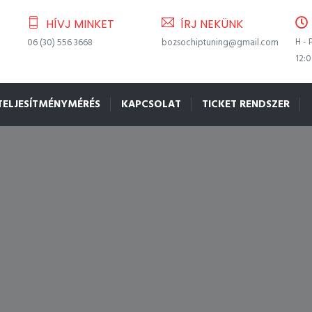
HÍVJ MINKET
ÍRJ NEKÜNK
H - 
06 (30) 556 3668
bozsochiptuning@gmail.com
12:
TELJESÍTMÉNYMÉRÉS
KAPCSOLAT
TICKET RENDSZER