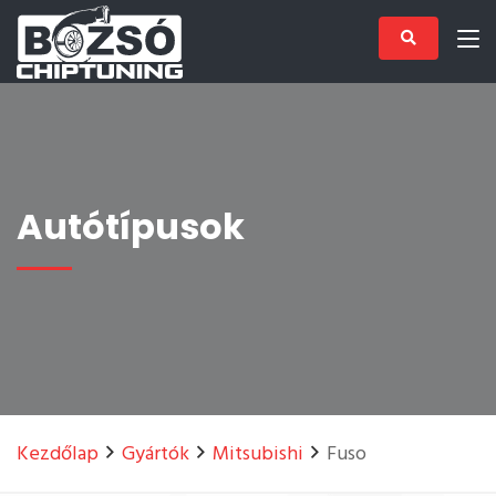
Autótípusok
Kezdőlap
Gyártók
Mitsubishi
Fuso