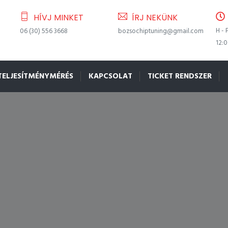
HÍVJ MINKET
ÍRJ NEKÜNK
H - 
06 (30) 556 3668
bozsochiptuning@gmail.com
12:
TELJESÍTMÉNYMÉRÉS
KAPCSOLAT
TICKET RENDSZER