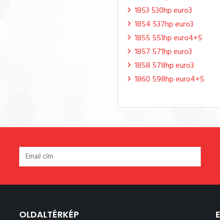
1853 530hp euro3
1854 537hp euro3
1855 551hp euro4+5
1857 571hp euro3
1858 578hp euro3
1860 598hp euro4+5
OLDALTÉRKÉP