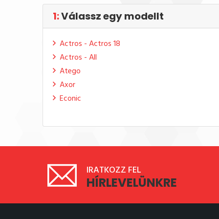
1:
Válassz egy modellt
Actros - Actros 18
Actros - All
Atego
Axor
Econic
IRATKOZZ FEL
HÍRLEVELÜNKRE