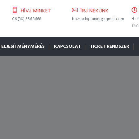
HÍVJ MINKET
ÍRJ NEKÜNK
H - 
06 (30) 556 3668
bozsochiptuning@gmail.com
12:
TELJESÍTMÉNYMÉRÉS
KAPCSOLAT
TICKET RENDSZER