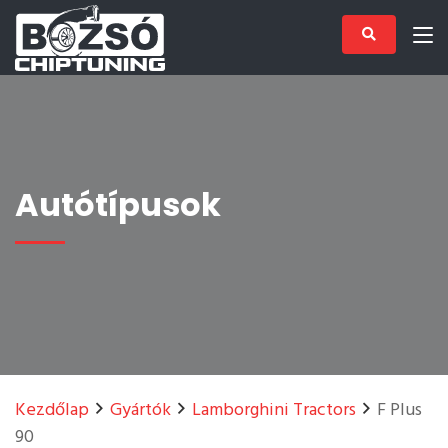
Autótípusok
Kezdőlap
Gyártók
Lamborghini Tractors
F Plus
90