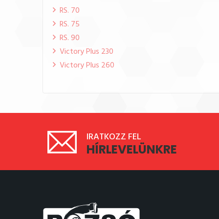
RS. 70
RS. 75
RS. 90
Victory Plus 230
Victory Plus 260
IRATKOZZ FEL
HÍRLEVELÜNKRE