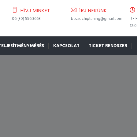
HÍVJ MINKET
ÍRJ NEKÜNK
H - 
06 (30) 556 3668
bozsochiptuning@gmail.com
12:
TELJESÍTMÉNYMÉRÉS
KAPCSOLAT
TICKET RENDSZER