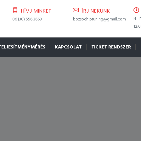
HÍVJ MINKET
ÍRJ NEKÜNK
H - 
06 (30) 556 3668
bozsochiptuning@gmail.com
12:
TELJESÍTMÉNYMÉRÉS
KAPCSOLAT
TICKET RENDSZER