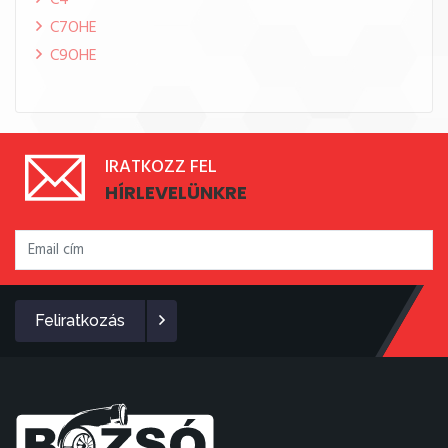
C4
C7OHE
C9OHE
IRATKOZZ FEL
HÍRLEVELÜNKRE
Feliratkozás