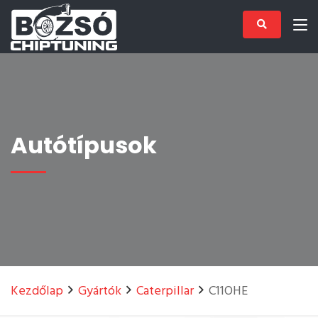
Autótípusok
Kezdőlap
Gyártók
Caterpillar
C11OHE