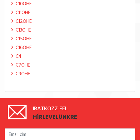
C10OHE
C11OHE
C12OHE
C13OHE
C15OHE
C16OHE
C4
C7OHE
C9OHE
IRATKOZZ FEL
HÍRLEVELÜNKRE