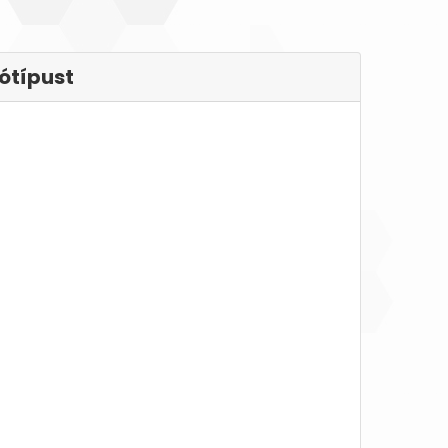
ótípust