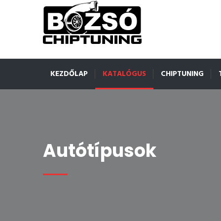
KEZDŐLAP
KATALÓGUS
CHIPTUNING
Autótípusok