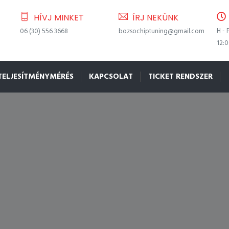
HÍVJ MINKET
ÍRJ NEKÜNK
H - 
06 (30) 556 3668
bozsochiptuning@gmail.com
12:
TELJESÍTMÉNYMÉRÉS
KAPCSOLAT
TICKET RENDSZER