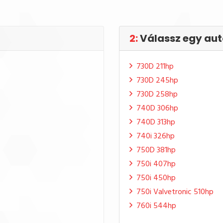
2:
Válassz egy aut
730D 211hp
730D 245hp
730D 258hp
740D 306hp
740D 313hp
740i 326hp
750D 381hp
750i 407hp
750i 450hp
750i Valvetronic 510hp
760i 544hp