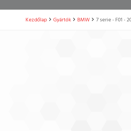
Kezdőlap
Gyártók
BMW
7 serie - F01 - 