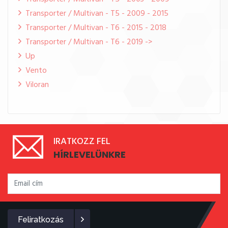
Transporter / Multivan - T5 - 2009 - 2015
Transporter / Multivan - T6 - 2015 - 2018
Transporter / Multivan - T6 - 2019 ->
Up
Vento
Viloran
IRATKOZZ FEL
HÍRLEVELÜNKRE
Feliratkozás