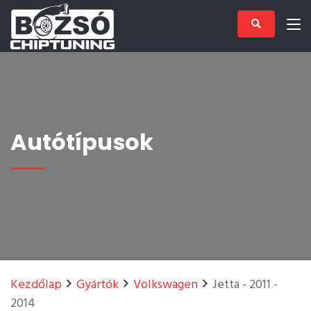
Autótípusok
Kezdőlap
Gyártók
Volkswagen
Jetta - 2011 -
2014