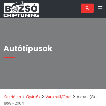
Autótípusok
Kezdőlap
Gyártók
Vauxhall/Opel
Astra - (G) -
1998 - 2004