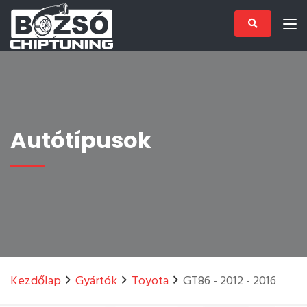
Autótípusok
Kezdőlap
Gyártók
Toyota
GT86 - 2012 - 2016