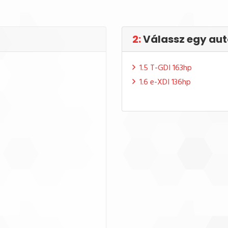
2:
Válassz egy aut
1.5 T-GDI 163hp
1.6 e-XDI 136hp