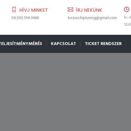
HÍVJ MINKET
ÍRJ NEKÜNK
H - 
06 (30) 556 3668
bozsochiptuning@gmail.com
12:
TELJESÍTMÉNYMÉRÉS
KAPCSOLAT
TICKET RENDSZER