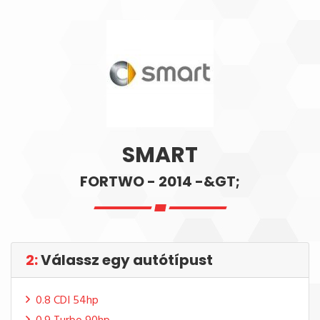
SMART
FORTWO - 2014 -&GT;
2:
Válassz egy autótípust
0.8 CDI 54hp