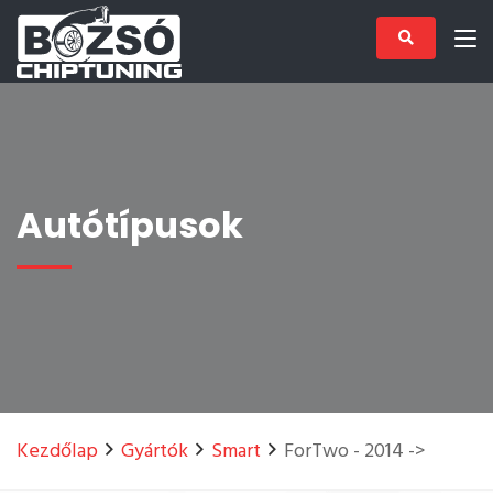
Autótípusok
Kezdőlap
Gyártók
Smart
ForTwo - 2014 ->