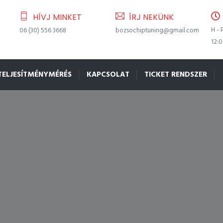
HÍVJ MINKET
ÍRJ NEKÜNK
H - 
06 (30) 556 3668
bozsochiptuning@gmail.com
12:
TELJESÍTMÉNYMÉRÉS
KAPCSOLAT
TICKET RENDSZER