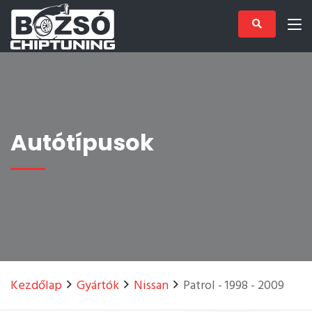
Autótípusok
Kezdőlap
Gyártók
Nissan
Patrol - 1998 - 2009