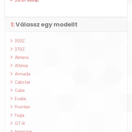
3.0 DI 160hp
1:
Válassz egy modellt
350Z
370Z
Almera
Altima
Armada
Cabstar
Cube
Evalia
Frontier
Fuga
GT-R