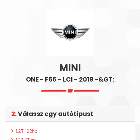
MINI
ONE - F56 - LCI - 2018 -&GT;
2:
Válassz egy autótípust
1.2T 102hp