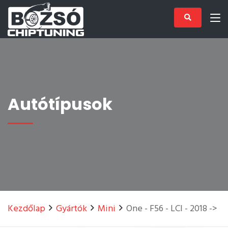
Autótípusok
Kezdőlap
Gyártók
Mini
One - F56 - LCI - 2018 ->