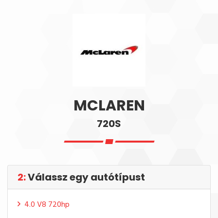
MCLAREN
720S
2:
Válassz egy autótípust
4.0 V8 720hp