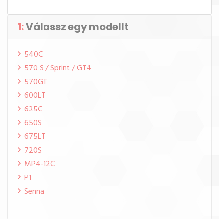
1:
Válassz egy modellt
540C
570 S / Sprint / GT4
570GT
600LT
625C
650S
675LT
720S
MP4-12C
P1
Senna