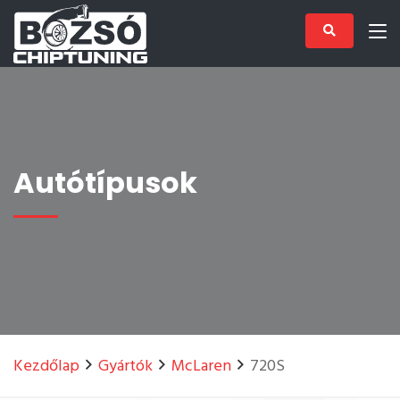
Autótípusok
Kezdőlap
Gyártók
McLaren
720S