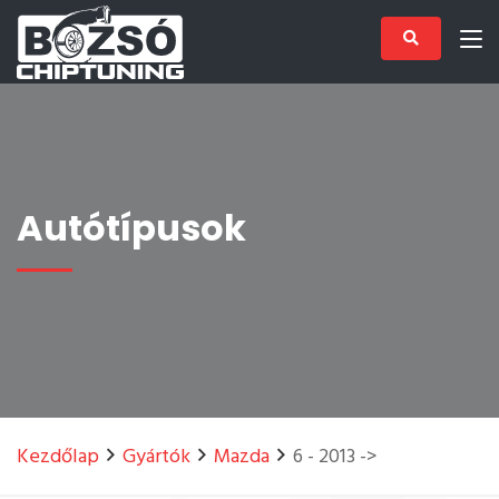
Autótípusok
Kezdőlap
Gyártók
Mazda
6 - 2013 ->