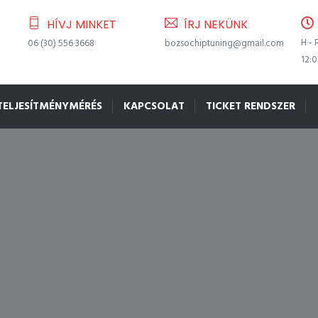
HÍVJ MINKET
ÍRJ NEKÜNK
H - 
06 (30) 556 3668
bozsochiptuning@gmail.com
12:
TELJESÍTMÉNYMÉRÉS
KAPCSOLAT
TICKET RENDSZER