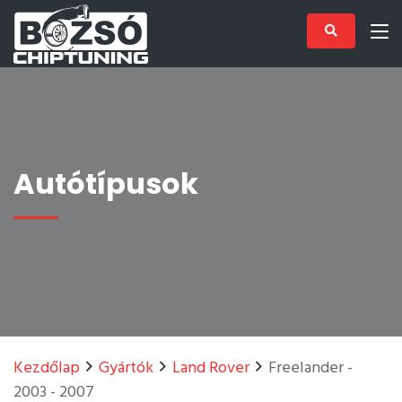
Autótípusok
Kezdőlap
Gyártók
Land Rover
Freelander -
2003 - 2007