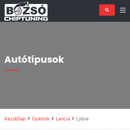
Autótípusok
Kezdőlap
Gyártók
Lancia
Lybra