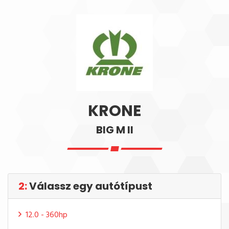
KRONE
BIG M II
2:
Válassz egy autótípust
12.0 - 360hp