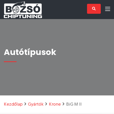
Autótípusok
Kezdőlap
Gyártók
Krone
BiG M II