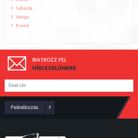
Stonic
Telluride
Venga
Xceed
IRATKOZZ FEL
HÍRLEVELÜNKRE
Feliratkozás