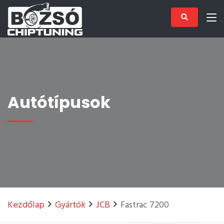
Autótípusok
Kezdőlap
Gyártók
JCB
Fastrac 7200