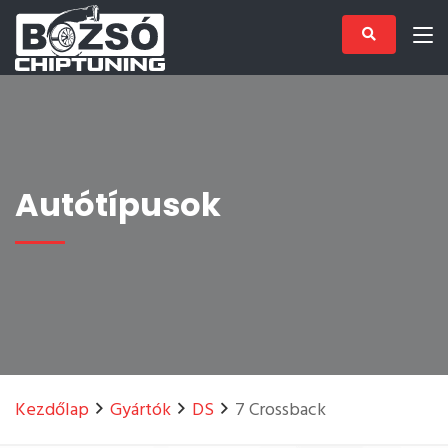
Autótípusok
Kezdőlap
Gyártók
DS
7 Crossback