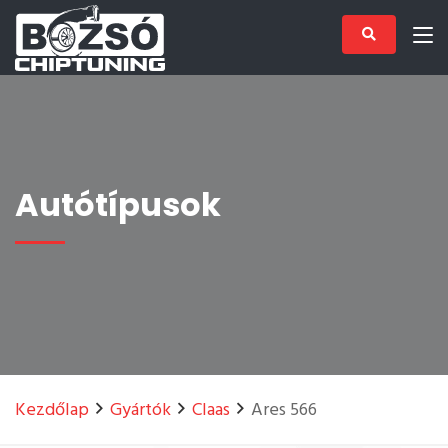
Autótípusok
Kezdőlap
Gyártók
Claas
Ares 566