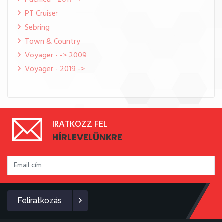
Pacifica - 2017 ->
PT Cruiser
Sebring
Town & Country
Voyager - -> 2009
Voyager - 2019 ->
IRATKOZZ FEL
HÍRLEVELÜNKRE
Feliratkozás