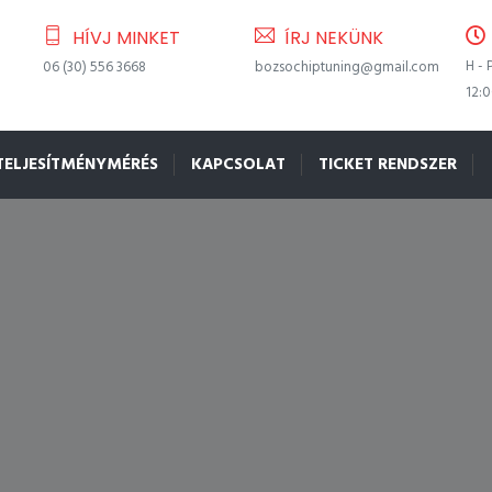
HÍVJ MINKET
ÍRJ NEKÜNK
H - 
06 (30) 556 3668
bozsochiptuning@gmail.com
12:
TELJESÍTMÉNYMÉRÉS
KAPCSOLAT
TICKET RENDSZER