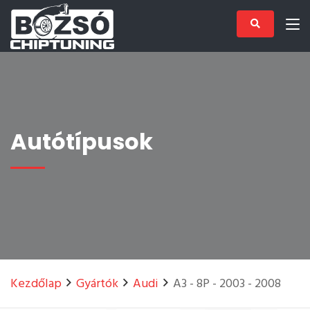
Autótípusok
Kezdőlap
Gyártók
Audi
A3 - 8P - 2003 - 2008