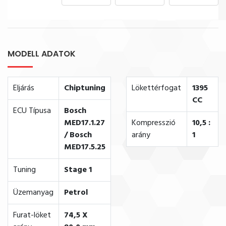
MODELL ADATOK
Eljárás
Chiptuning
Lökettérfogat
1395
CC
ECU Típusa
Bosch
MED17.1.27
Kompresszió
10,5 :
/ Bosch
arány
1
MED17.5.25
Tuning
Stage 1
Üzemanyag
Petrol
Furat-löket
74,5 X