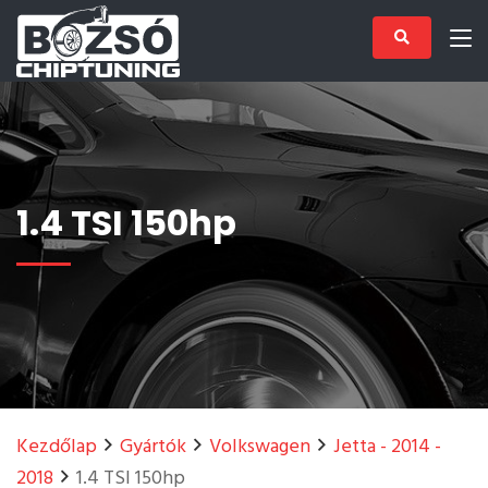
1.4 TSI 150hp
Kezdőlap
Gyártók
Volkswagen
Jetta - 2014 -
2018
1.4 TSI 150hp