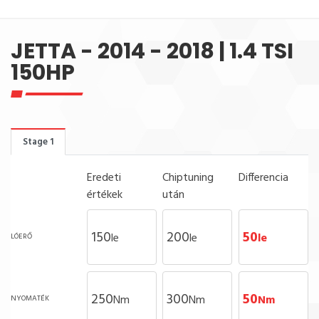
JETTA - 2014 - 2018 | 1.4 TSI
150HP
Stage 1
Eredeti
Chiptuning
Differencia
értékek
után
150
200
50
le
le
le
LÓERŐ
250
300
50
Nm
Nm
Nm
NYOMATÉK